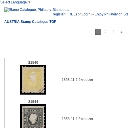
Select Language
▼
register (FREE)
or
Login
--
Enjoy Philately on S
AUSTRIA Stamp Catalogue TOP
1
2
3
4
21540
1858-11-1 2kreutzer
21544
1858-11-1 3kreutzer