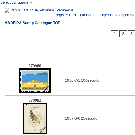
Select Language
▼
register (FREE)
or
Login
--
Enjoy Philately on S
MADEIRA Stamp Catalogue TOP
1
2
3
370980
1986-7-1 100escudo
370982
1987-3-6 25escudo